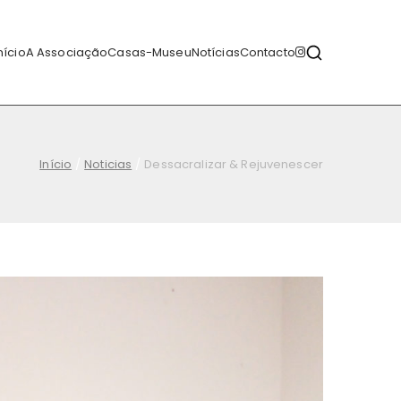
nício
A Associação
Casas-Museu
Notícias
Contacto
Início
Noticias
Dessacralizar & Rejuvenescer